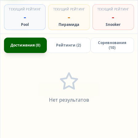
Предстоящие
Активные / Завершенные
ТЕКУЩИЙ РЕЙТИНГ
ТЕКУЩИЙ РЕЙТИНГ
ТЕКУЩИЙ РЕЙТИНГ
-
-
-
Pool
Пирамида
Snooker
Campionatul RM 2026, Pool-9,
ПРЕДСТОЯЩИЙ
СЕН
etapa 6
5
Соревнования
Пул
|
Пул 9
Достижения
(
0
)
Рейтинги
(
2
)
(
10
)
Black Ball
Подробнее
Все соревнования
Нет результатов