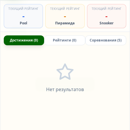
Предстоящие
Активные / Завершенные
ТЕКУЩИЙ РЕЙТИНГ
ТЕКУЩИЙ РЕЙТИНГ
ТЕКУЩИЙ РЕЙТИНГ
-
-
-
Pool
Пирамида
Snooker
Campionatul RM 2026, Pool-9,
ПРЕДСТОЯЩИЙ
СЕН
etapa 6
5
Достижения
(
0
)
Рейтинги
(
0
)
Соревнования
(
5
)
Пул
|
Пул 9
Black Ball
Подробнее
Все соревнования
Нет результатов